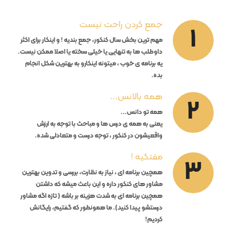
جمع کردن راحت نیست
1
مهم ترین بخش سال کنکور، جمع بندیه ! و اینکار برای اکثر
داوطلب ها به تنهایی یا خیلی سخته یا اصلا ممکن نیست.
یه برنامه ی خوب ، میتونه اینکارو به بهترین شکل انجام
بده.
همه بالانس...
2
همه تو دانس...
یعنی به همه ی درس ها و مباحث با توجه به ارزش
واقعیشون در کنکور ، توجه درست و متعادلی شده.
مفتکیه !
3
همچین برنامه ای ، نیاز به نظارت، بررسی و تدوین بهترین
مشاور های کنکور داره و این باعث میشه که داشتن
همچین برنامه ای به شدت هزینه بر باشه ( تازه اگه مشاور
درستشو پیدا کنید)‌. ما همونطور که گفتیم، رایگانش
کردیم!