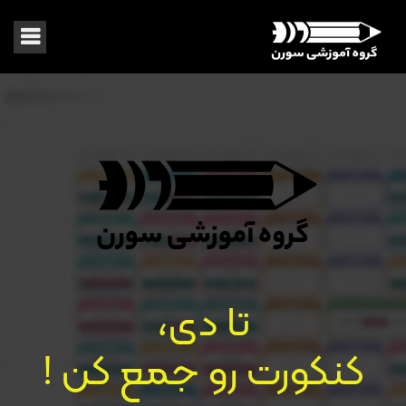
تا دی،
کنکورت رو جمع کن !