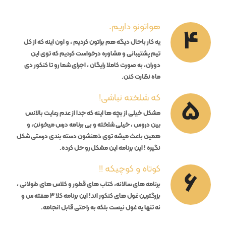
هواتونو داریم.
4
یه کار باحال دیگه هم براتون کردیم ، و اون اینه که از کل
تیم پشتیبانی و مشاوره درخواست کردیم که توی این
دوران، به صورت کاملا رایگان ، اجرای شما رو تا کنکور دی
ماه نظارت کنن.
که شلخته نباشی!
5
مشکل خیلی از بچه ها اینه که جدا از عدم رعایت بالانس
بین دروس ،‌ خیلی شلخته و بی برنامه درس میخونن،‌ و
همین باعث میشه توی ذهنشون دسته بندی درستی شکل
نگیره ! این برنامه این مشکل رو حل کرده.
کوتاه و کوچیکه !!
6
برنامه های سالانه، کتاب های قطور و کلاس های طولانی ،
بزرگترین غول های کنکور اند‌! این برنامه کلا ۳ هفته س و
نه تنها یه غول نیست بلکه به راحتی قابل انجامه.