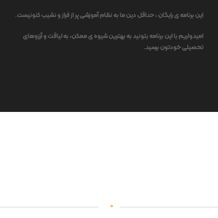
این برنامه ی رایگان ، حداقل دین ما به نظام آموزشی پر از فراز و نشیب کنونیست.
امیدواریم با این برنامه بتونید به بهترین شیوه ی ممکن، به لیاقت و آرزوهای
تحصیلی خودتون برسید.
چرا باید از این برنامه استفاده
کنیم؟