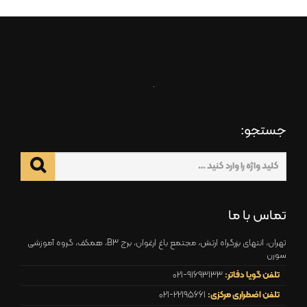
جستجو:
تماس با ما
تهران، انتهای بزرگراه ارتش، مجتمع باغ ارغوان، برج B3، همکف، گروه آموزشی
سورن
تلفن گویا دفاتر:
021-91693133
تلفن اضطراری مرکزی:
021-22195661