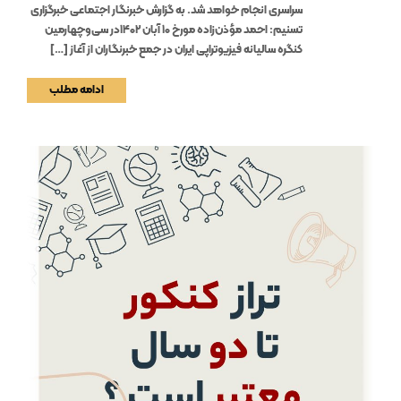
سراسری انجام خواهد شد. به گزارش خبرنگار اجتماعی خبرگزاری
تسنیم: احمد مؤذن‌زاده مورخ 10 آبان 1402در سی‌و‌چهارمین
کنگره سالیانه فیزیوتراپی ایران در جمع خبرنگاران از آغاز […]
ادامه مطلب