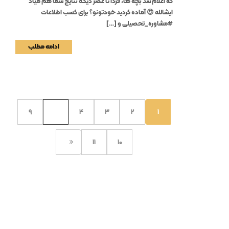
که اعلام شد بچه ها، فردا تا عصر دیگه نتایج شما هم میاد
ایشالله 😍 آماده کردید خودتونو؟ برای کسب اطلاعات
#مشاوره_تحصیلی و […]
ادامه مطلب
9
…
4
3
2
1
11
10