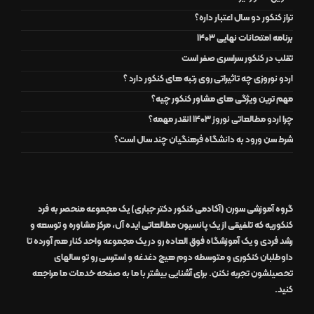
تراز کنکور دو سال اعتبار داره؟
برنامه امتحانات نهایی 1403
تقلب در کنکور سراسری صفر است
اردو نوروزی چه تاثیراتی روی رتبه های کنکور دارد ؟
مهم ترین ویژگی های مشاور کنکور چیه؟
چرا اردو مطالعاتی نوروز 1403 انقدر مهمه؟
شرط سن ورود به دانشگاه فرهنگیان چند سال است؟
گروه آموزشی سورن (آکادمی کنکور دکتر جباری)
یک مجموعه منحصر به فرد
کنکوریه که تلفیقی از یک
پانسیون مطالعاتی
ایده آل
،
مرکز مشاوره و توسعه و
رشد
فردی
و یک
آموزشگاه
فوق العاده
رو در
یک مجموعه واحد
کنار هم آورده تا
داوطلبان کنکوری و متوسطه دوم هیچ دغدغه و استرسی رو تو سالهای
تحصیلشون تجربه نکنن. برای آشنایی بیشتر با ما به صفحه
خدمات ما
مراجعه
کنید.