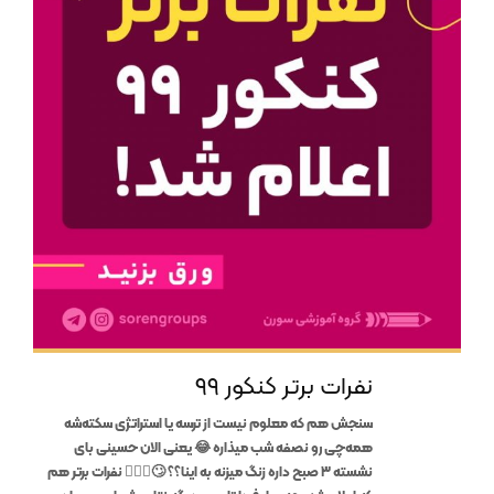
نفرات برتر کنکور ۹۹
سنجش هم که معلوم نیست از ترسه یا استراتژی سکته‌شه
همه‌چی رو نصفه شب میذاره 😂 یعنی الان حسینی بای
نشسته ۳ صبح داره زنگ میزنه به اینا؟؟ 🙄🤦🏼‍♂️ نفرات برتر هم