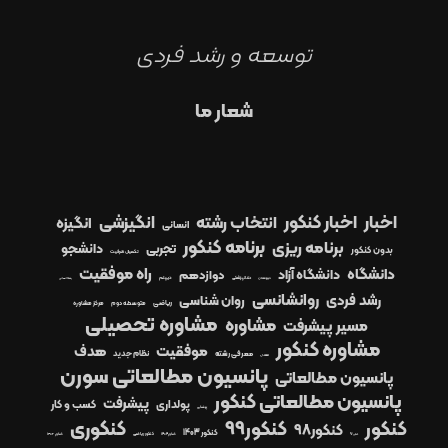
توسعه و رشد فردی
شعار ما
اخبار
اخبار کنکور
انتخاب رشته
انگیزشی
انگیزه
انسانی
برنامه کنکور
برنامه ریزی
دانشجو
تجربی
بدون کنکور
تکمیل ظرفیت
راه موفقیت
دانشگاه
دانشگاه آزاد
دوازدهم
دیپلم
دبیرستان
دندانپزشکی
رشته انسانی
روانشانسی
رشد فردی
روان شناسی
ریاضی
متوسطه دوم
مرکز مشاوره
مشاوره تحصیلی
مشاوره
مسیر پیشرفت
مشاوره کنکور
موفقیت
هدف
معرفی رشته
نظام جدید
معدل
پانسیون مطالعاتی سورن
پانسیون مطالعاتی
پانسیون مطالعاتی کنکور
پیشرفت
پولداری
کسب و کار
پزشکی
کنکور99
کنکوری
کنکور
کنکور98
کنکور 1403
کنکور1404
کنکور ریاضی
کنکور ۱۴۰۲
کنکور97