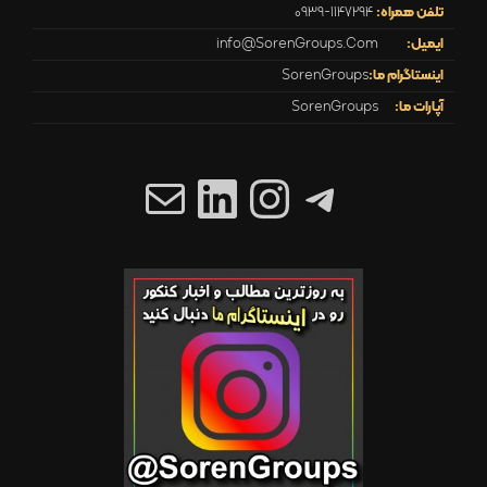
تلفن همراه:
0939-1147294
ایمیل:
info@SorenGroups.Com
اینستاگرام ما:
SorenGroups
آپارات ما:
SorenGroups
تلگرام
اینستاگرم
ایمیل
لینکداین