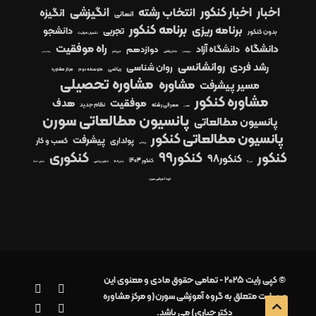
اخبار
اخبار کنکور
انتخاب رشته
انگیزشی
انگیزه
انسانی
برنامه کنکور
برنامه ریزی
دانشجو
تجربی
بدون کنکور
تکمیل ظرفیت
راه موفقیت
دانشگاه
دانشگاه آزاد
دوازدهم
دیپلم
دبیرستان
دندانپزشکی
رشته انسانی
روانشانسی
رشد فردی
روان شناسی
ریاضی
متوسطه دوم
مرکز مشاوره
مشاوره تحصیلی
مشاوره
مسیر پیشرفت
مشاوره کنکور
موفقیت
هدف
معرفی رشته
نظام جدید
معدل
پانسیون مطالعاتی سورن
پانسیون مطالعاتی
پانسیون مطالعاتی کنکور
پیشرفت
پولداری
کسب و کار
پزشکی
کنکور99
کنکوری
کنکور
کنکور98
کنکور 1403
کنکور1404
کنکور ریاضی
کنکور ۱۴۰۲
کنکور97
گروه آموزشی سورن
© کپی رایت 2025 - تمامی حقوق مادی و معنوی این
وبسایت متعلق به گروه آموزشی سورن(و مرکز مشاوره
دکتر جباری) می باشد.