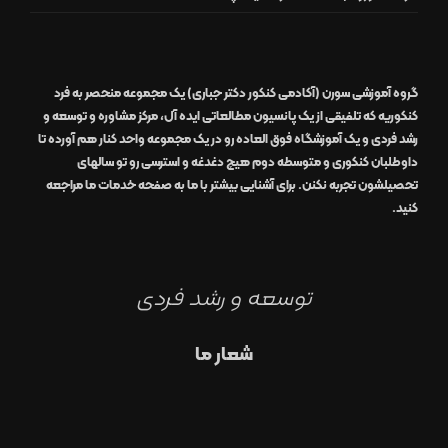
گروه آموزشی سورن (آکادمی کنکور دکتر جباری)
یک مجموعه منحصر به فرد
کنکوریه که تلفیقی از یک
پانسیون مطالعاتی
ایده آل
،
مرکز مشاوره و توسعه و
رشد
فردی
و یک
آموزشگاه
فوق العاده
رو در
یک مجموعه واحد
کنار هم آورده تا
داوطلبان کنکوری و متوسطه دوم هیچ دغدغه و استرسی رو تو سالهای
تحصیلشون تجربه نکنن. برای آشنایی بیشتر با ما به صفحه
خدمات ما
مراجعه
کنید.
توسعه و رشد فردی
شعار ما