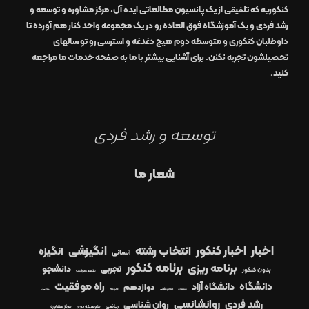
کنکوریه که تلفیقی از یک
پانسیون مطالعاتی
ایده آل
،
مرکز مشاوره و توسعه و
رشد
فردی
و یک
آموزشگاه
فوق العاده
رو در
یک مجموعه واحد
کنار هم آورده تا
داوطلبان کنکوری و متوسطه دوم هیچ دغدغه و استرسی رو تو سالهای
تحصیلشون تجربه نکنن. برای آشنایی بیشتر با ما به صفحه
خدمات ما
مراجعه
کنید.
توسعه و رشد فردی
شعار ما
اخبار
اخبار کنکور
انتخاب رشته
انگیزشی
انگیزه
انسانی
برنامه کنکور
برنامه ریزی
دانشجو
تجربی
بدون کنکور
تکمیل ظرفیت
راه موفقیت
دانشگاه
دانشگاه آزاد
دوازدهم
دیپلم
دبیرستان
دندانپزشکی
رشته انسانی
روانشانسی
رشد فردی
روان شناسی
ریاضی
متوسطه دوم
مرکز مشاوره