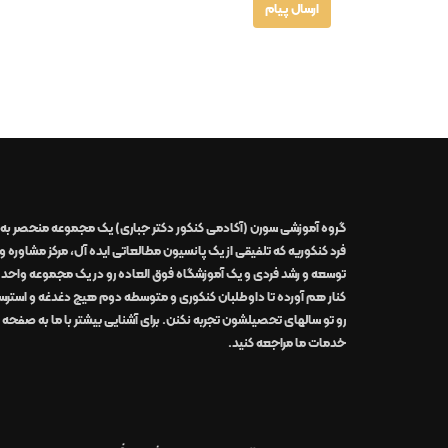
گروه آموزشی سورن (آکادمی کنکور دکتر جباری)
یک مجموعه منحصر به
فرد کنکوریه که تلفیقی از یک
پانسیون مطالعاتی
ایده آل
،
مرکز مشاوره و
توسعه و رشد
فردی
و یک
آموزشگاه
فوق العاده
رو در
یک مجموعه واحد
کنار هم آورده تا داوطلبان کنکوری و متوسطه دوم هیچ دغدغه و استر
رو تو سالهای تحصیلشون تجربه نکنن. برای آشنایی بیشتر با ما به صفحه
خدمات ما
مراجعه کنید.