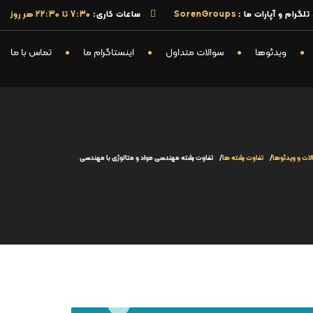
گرام و آپارات ما :
SorenGroups
ساعات کاری:
7:30 تا 22:30 هر روز
ویدئوها
سوالات متداول
اینستاگرام ما
تماس با ما
ات و ویدئوها
تفاوت رشته ها
تفاوت رشته مهندسی مواد و متالوژی با مهندسی