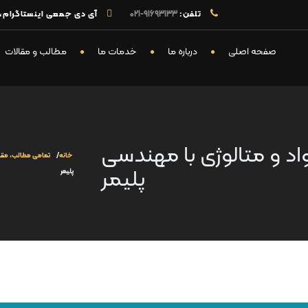
تلفن:
91693133-021
آی دی جمعی اینستاگرام، تل
صفحه اصلی
درباره ما
خدمات ما
مطالب و مقالات
د و متالوژی با مهندسی
خانه
تمامی مطالب، مقال
پلیمر
پلیمر