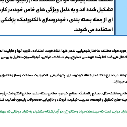
د مواد مختلف ساختار شیمیایی، نقص آنها، نقاط قوت، استفاده، کاربرد آنها و قابلیت انع
 اعمال می کنند اما رشته مهندسی صنايع پليمر شناخت، طراحی، فرمولاسيون، تحلیل و بررس
وانند در صنایع مختلف از جمله خودروسازی، پتروشیمی ، الکترونیک ، ساخت و ساز و تحقیق
بپردازند.
نایع مختلف مثل: صنایع پلاستیک ،صنایع خودرو، صنایع بسته بندی، صنایع الکترونیک،پژوه
زمینه های تحقیق و توسعه، مدیریت کیفیت، فروش و بازاریابی محصولات پلیمری فعالیت کنند
دارند در این است که مهندسان مواد و متالورژی در آزمایشگاه مشغول به کارند درحالی که مهن