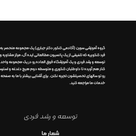
گروه آموزشی سورن (آکادمی کنکور دکتر جباری)
یک مجموعه منحصر به
فرد کنکوریه که تلفیقی از یک
پانسیون مطالعاتی
ایده آل
،
مرکز مشاوره و
توسعه و رشد
فردی
و یک
آموزشگاه
فوق العاده
رو در
یک مجموعه واحد
کنار هم آورده تا داوطلبان کنکوری و متوسطه دوم هیچ دغدغه و استر
رو تو سالهای تحصیلشون تجربه نکنن. برای آشنایی بیشتر با ما به صفحه
خدمات ما
مراجعه کنید.
توسعه و رشد فردی
شعار ما