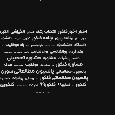
اخبار
اخبار کنکور
انتخاب رشته
انگیزشی
انگیزه
انسانی
برنامه کنکور
برنامه ریزی
دانشجو
تجربی
بدون کنکور
تکمیل ظرفیت
راه موفقیت
دانشگاه
دانشگاه آزاد
دوازدهم
دیپلم
دبیرستان
دندانپزشکی
رشته انسانی
روانشانسی
رشد فردی
روان شناسی
ریاضی
متوسطه دوم
مرکز مشاوره
مشاوره تحصیلی
مشاوره
مسیر پیشرفت
مشاوره کنکور
موفقیت
هدف
معرفی رشته
نظام جدید
معدل
پانسیون مطالعاتی سورن
پانسیون مطالعاتی
پانسیون مطالعاتی کنکور
پیشرفت
پولداری
کسب و کا
پزشکی
کنکور99
کنکوری
کنکور
کنکور98
کنکور 1403
کنکور1404
کنکور ریاضی
کنکور97
کنکور ۱۴۰۲
گروه آموزشی سورن