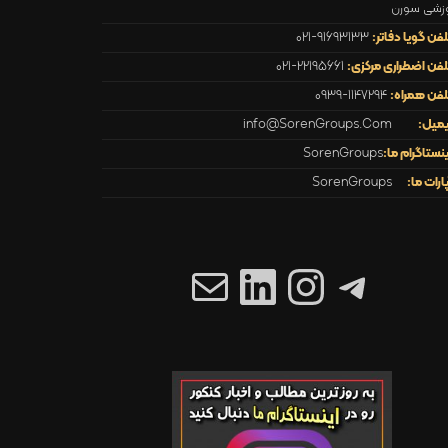
زشی سورن
لفن گویا دفاتر:
021-91693133
لفن اضطراری مرکزی:
021-22195661
لفن همراه:
0939-1147294
یمیل:
info@SorenGroups.Com
ینستاگرام ما:
SorenGroups
پارات ما:
SorenGroups
تلگرام
اینستاگرم
ایمیل
لینکداین