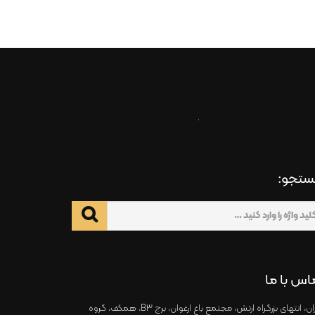
تجو:
اس با ما
تهران، انتهای بزرگراه ارتش، مجتمع باغ ارغوان، برج B3، همکف، گروه