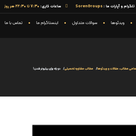
گرام و آپارات ما :
SorenGroups
ساعات کاری:
7:30 تا 22:30 هر روز
ویدئوها
سوالات متداول
اینستاگرام ما
تماس با ما
مامی مطالب، مقالات و ویدئوها
مطالب مشاوره تحصیلی
دو راه برای بیلیونر شدن!