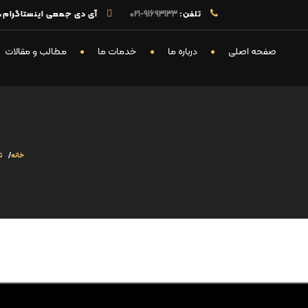
تلفن:
91693133-021
آی دی جمعی اینستاگرام، تل
صفحه اصلی
درباره ما
خدمات ما
مطالب و مقالات
خانه
ت