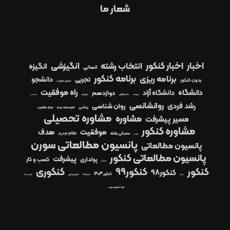
شعار ما
اخبار
اخبار کنکور
انتخاب رشته
انگیزشی
انگیزه
انسانی
برنامه کنکور
برنامه ریزی
دانشجو
تجربی
بدون کنکور
تکمیل ظرفیت
راه موفقیت
دانشگاه
دانشگاه آزاد
دوازدهم
دیپلم
دبیرستان
دندانپزشکی
رشته انسانی
روانشانسی
رشد فردی
روان شناسی
ریاضی
متوسطه دوم
مرکز مشاوره
مشاوره تحصیلی
مشاوره
مسیر پیشرفت
مشاوره کنکور
موفقیت
هدف
معرفی رشته
نظام جدید
معدل
پانسیون مطالعاتی سورن
پانسیون مطالعاتی
پانسیون مطالعاتی کنکور
پیشرفت
پولداری
کسب و کار
پزشکی
کنکور99
کنکوری
کنکور
کنکور98
کنکور 1403
کنکور1404
کنکور ریاضی
کنکور ۱۴۰۲
کنکور97
گروه آموزشی سورن