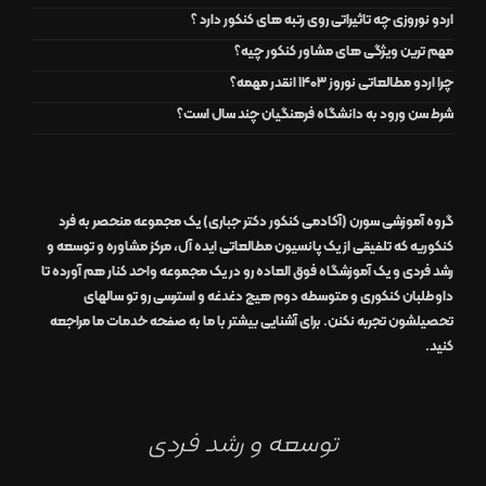
اردو نوروزی چه تاثیراتی روی رتبه های کنکور دارد ؟
مهم ترین ویژگی های مشاور کنکور چیه؟
چرا اردو مطالعاتی نوروز 1403 انقدر مهمه؟
شرط سن ورود به دانشگاه فرهنگیان چند سال است؟
گروه آموزشی سورن (آکادمی کنکور دکتر جباری)
یک مجموعه منحصر به فرد
کنکوریه که تلفیقی از یک
پانسیون مطالعاتی
ایده آل
،
مرکز مشاوره و توسعه و
رشد
فردی
و یک
آموزشگاه
فوق العاده
رو در
یک مجموعه واحد
کنار هم آورده تا
داوطلبان کنکوری و متوسطه دوم هیچ دغدغه و استرسی رو تو سالهای
تحصیلشون تجربه نکنن. برای آشنایی بیشتر با ما به صفحه
خدمات ما
مراجعه
کنید.
توسعه و رشد فردی