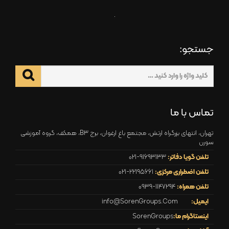
جستجو:
تماس با ما
تهران، انتهای بزرگراه ارتش، مجتمع باغ ارغوان، برج B3، همکف، گروه آموزشی
سورن
تلفن گویا دفاتر:
021-91693133
تلفن اضطراری مرکزی:
021-22195661
تلفن همراه:
0939-1147294
ایمیل:
info@SorenGroups.Com
اینستاگرام ما:
SorenGroups