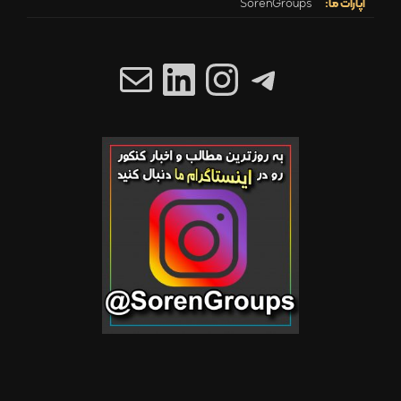
آپارات ما:
SorenGroups
تلگرام
اینستاگرم
ایمیل
لینکداین