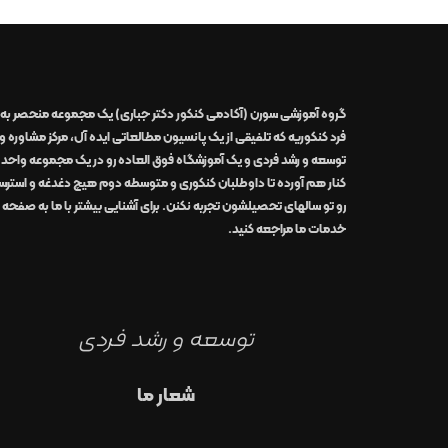
گروه آموزشی سورن (آکادمی کنکور دکتر جباری)
یک مجموعه منحصر به
فرد کنکوریه که تلفیقی از یک
پانسیون مطالعاتی
ایده آل
،
مرکز مشاوره و
توسعه و رشد
فردی
و یک
آموزشگاه
فوق العاده
رو در
یک مجموعه واحد
کنار هم آورده تا داوطلبان کنکوری و متوسطه دوم هیچ دغدغه و استر
رو تو سالهای تحصیلشون تجربه نکنن. برای آشنایی بیشتر با ما به صفحه
خدمات ما
مراجعه کنید.
توسعه و رشد فردی
شعار ما