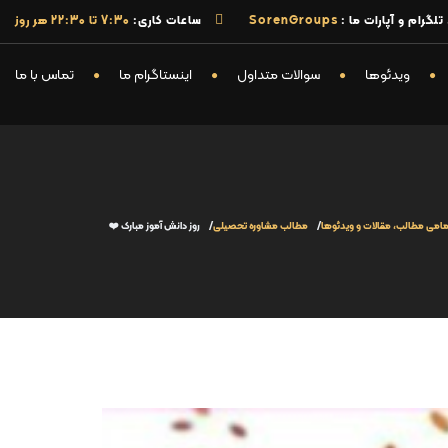
گرام و آپارات ما :
SorenGroups
ساعات کاری:
7:30 تا 22:30 هر روز
ویدئوها
سوالات متداول
اینستاگرام ما
تماس با ما
مامی مطالب، مقالات و ویدئوها
مطالب مشاوره تحصیلی
روز دانش آموز مبارک ❤️