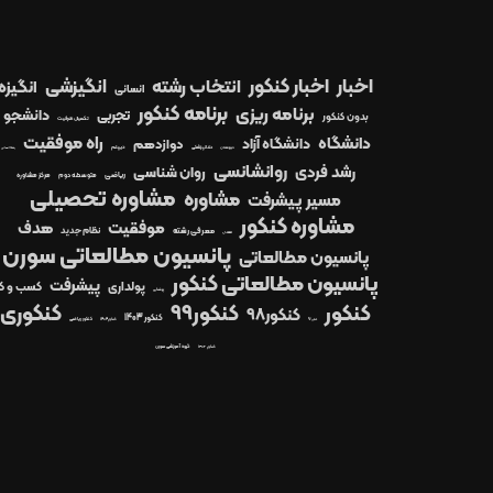
اخبار
اخبار کنکور
انتخاب رشته
انگیزشی
انگیزه
انسانی
برنامه کنکور
برنامه ریزی
دانشجو
تجربی
بدون کنکور
تکمیل ظرفیت
راه موفقیت
دانشگاه
دانشگاه آزاد
دوازدهم
دیپلم
دبیرستان
دندانپزشکی
رشته انسانی
روانشانسی
رشد فردی
روان شناسی
ریاضی
متوسطه دوم
مرکز مشاوره
مشاوره تحصیلی
مشاوره
مسیر پیشرفت
مشاوره کنکور
موفقیت
هدف
معرفی رشته
نظام جدید
معدل
پانسیون مطالعاتی سورن
پانسیون مطالعاتی
پانسیون مطالعاتی کنکور
پیشرفت
پولداری
کسب و کا
پزشکی
کنکور99
کنکوری
کنکور
کنکور98
کنکور 1403
کنکور1404
کنکور ریاضی
کنکور97
کنکور ۱۴۰۲
گروه آموزشی سورن