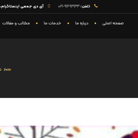
تلفن:
91693133-021
آی دی جمعی اینستاگرام، تل
صفحه اصلی
درباره ما
خدمات ما
مطالب و مقالات
خانه
ت