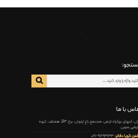
تجو:
اس با ما
تهران، انتهای بزرگراه ارتش، مجتمع باغ ارغوان، برج B3، همکف، گروه
زشی سورن
لفن گویا دفاتر:
021-91693133