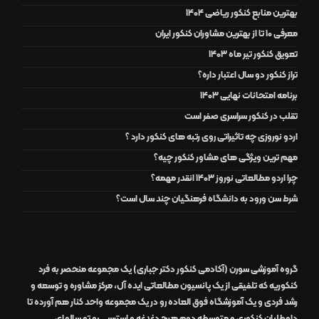
بهترین منابع کنکور ریاضی 1404
معرفی 10 تا از بهترین مشاوران کنکور ایران
تعویق کنکور تیر ماه 1403
تراز کنکور دو سال اعتبار داره؟
برنامه امتحانات نهایی 1403
تقلب در کنکور سراسری صفر است
اردو نوروزی چه تاثیراتی روی رتبه های کنکور دارد ؟
مهم ترین ویژگی های مشاور کنکور چیه؟
چرا اردو مطالعاتی نوروز 1403 انقدر مهمه؟
شرط سن ورود به دانشگاه فرهنگیان چند سال است؟
گروه آموزشی سورن (آکادمی کنکور دکتر جباری)
یک مجموعه منحصر به فرد
کنکوریه که تلفیقی از یک
پانسیون مطالعاتی
ایده آل
،
مرکز مشاوره و توسعه و
رشد
فردی
و یک
آموزشگاه
فوق العاده
رو در
یک مجموعه واحد
کنار هم آورده تا
داوطلبان کنکوری و متوسطه دوم هیچ دغدغه و استرسی رو تو سالهای