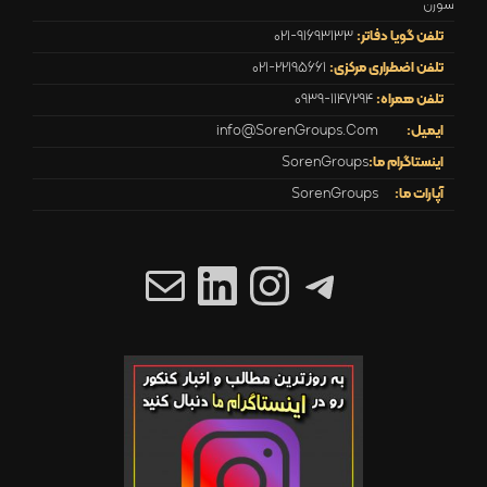
سورن
تلفن گویا دفاتر:
021-91693133
تلفن اضطراری مرکزی:
021-22195661
تلفن همراه:
0939-1147294
ایمیل:
info@SorenGroups.Com
اینستاگرام ما:
SorenGroups
آپارات ما:
SorenGroups
تلگرام
اینستاگرم
ایمیل
لینکداین