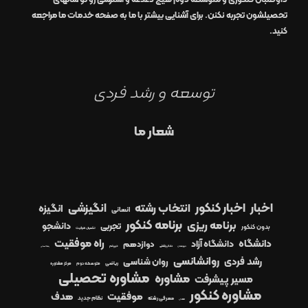
تحصیلشون تجربه نکنن. برای آشنایی بیشتر با ما به صفحه
خدمات ما
مراجعه
کنید.
توسعه و رشد فردی
شعار ما
اخبار
اخبار کنکور
انتخاب رشته
انگیزشی
انگیزه
انسانی
برنامه کنکور
برنامه ریزی
دانشجو
تجربی
بدون کنکور
تکمیل ظرفیت
راه موفقیت
دانشگاه
دانشگاه آزاد
دوازدهم
دیپلم
دبیرستان
دندانپزشکی
رشته انسانی
روانشانسی
رشد فردی
روان شناسی
ریاضی
متوسطه دوم
مرکز مشاوره
مشاوره تحصیلی
مشاوره
مسیر پیشرفت
مشاوره کنکور
موفقیت
هدف
معرفی رشته
نظام جدید
معدل