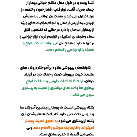
آشنا بوده و در طول عمل علائم حیاتی بیمار از
جمله ضربان قلب، نوار قلب، فشار خون و تنفس را
مرتبا کنترل می کند و همچنین توانایی به هوش
آوردن بیمار پس از عمل و انجام مراقبت های ویژه
از بیماران بدحال را دارد در حالی که تکنسین اتاق
عمل وظیفه ی استریل و فراهم کردن ابزار جراحی را
بر عهده دارد و همچنین
می توانند در کنار جراح و
همراه با او جراحی را انجام دهند
.
_
کارشناسان بیهوشی علاوه بر آموختن روش های
متعدد جهت بیهوش کردن و حذف درد در فرایند
درمان،
از لحاظ اطلاعات دارویی و شناخت انواع
بیماری ها واحد های بیشتری را نسبت به پرستاری
سپری می کنند.
رشته بیهوشی نسبت به پرستاری یکسری آموزش ها
و دروس تخصصی دارند که باعث متمایز شدن این
رشته از پرستاری می شود
به نحوی که یک پرستار
نمیتواند وظایف یک هوشبر را انجام دهد
ولی
عکس این قضیه تا حدی صادق است.