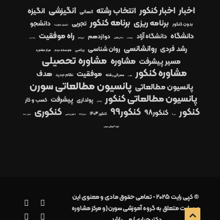
اخبار
اخبار کنکور
انتخاب رشته
انگیزشی
انگیزه
انسانی
برنامه کنکور
برنامه ریزی
دانشجو
تجربی
بدون کنکور
تکمیل ظرفیت
راه موفقیت
دانشگاه
دانشگاه آزاد
دوازدهم
دیپلم
دبیرستان
دندانپزشکی
رشته انسانی
روانشانسی
رشد فردی
روان شناسی
ریاضی
متوسطه دوم
مرکز مشاوره
مشاوره تحصیلی
مشاوره
مسیر پیشرفت
مشاوره کنکور
موفقیت
هدف
معرفی رشته
نظام جدید
معدل
پانسیون مطالعاتی سورن
پانسیون مطالعاتی
پانسیون مطالعاتی کنکور
پیشرفت
پولداری
کسب و کار
پزشکی
کنکور99
کنکوری
کنکور
کنکور98
کنکور 1403
کنکور1404
کنکور ریاضی
کنکور ۱۴۰۲
کنکور97
گروه آموزشی سورن
© کپی رایت 2025 - تمامی حقوق مادی و معنوی این
وبسایت متعلق به گروه آموزشی سورن(و مرکز مشاوره
دکتر جباری) می باشد.