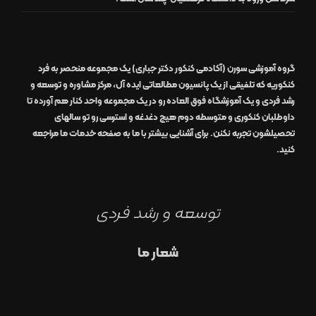
گروه آموزشی سورن (آکادمی کنکور دکتر جباری)
یک مجموعه منحصر به فرد
کنکوریه که تلفیقی از یک
پانسیون مطالعاتی
ایده آل
،
مرکز مشاوره و توسعه و
رشد
فردی
و یک
آموزشگاه
فوق العاده
رو در
یک مجموعه واحد
کنار هم آورده تا
داوطلبان کنکوری و متوسطه دوم هیچ دغدغه و استرسی رو تو سالهای
تحصیلشون تجربه نکنن. برای آشنایی بیشتر با ما به صفحه
خدمات ما
مراجعه
کنید.
توسعه و رشد فردی
شعار ما