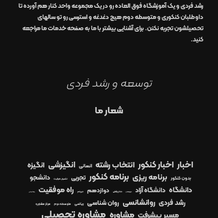
رشد
فردی
و یک
آموزشگاه
فوق العاده
رو در
یک مجموعه واحد
کنار هم آورده تا
داوطلبان کنکوری و متوسطه دوم هیچ دغدغه و استرسی رو تو سالهای
تحصیلشون تجربه نکنن. برای آشنایی بیشتر با ما به صفحه
خدمات ما
مراجعه
کنید.
توسعه و رشد فردی
شعار ما
اخبار
اخبار کنکور
انتخاب رشته
انگیزشی
انگیزه
انسانی
برنامه کنکور
برنامه ریزی
دانشجو
تجربی
بدون کنکور
تکمیل ظرفیت
راه موفقیت
دانشگاه
دانشگاه آزاد
دوازدهم
دیپلم
دبیرستان
دندانپزشکی
رشته انسانی
روانشانسی
رشد فردی
روان شناسی
ریاضی
متوسطه دوم
مرکز مشاوره
مشاوره تحصیلی
مشاوره
مسیر پیشرفت