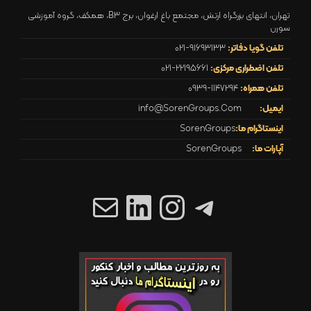
تهران، انتهای بزرگراه ارتش، مجتمع باغ ارغوان، برج B3، همکف، گروه آموزشی
سورن
تلفن گویا دفاتر:
021-91693133
تلفن اضطراری مرکزی:
021-22195661
تلفن همراه:
0939-1147294
ایمیل:
info@SorenGroups.Com
اینستاگرام ما:
SorenGroups
آپارات ما:
SorenGroups
تلگرام
اینستاگرم
ایمیل
لینکداین