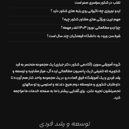
تقلب در کنکور سراسری صفر است
اردو نوروزی چه تاثیراتی روی رتبه های کنکور دارد ؟
مهم ترین ویژگی های مشاور کنکور چیه؟
چرا اردو مطالعاتی نوروز 1403 انقدر مهمه؟
شرط سن ورود به دانشگاه فرهنگیان چند سال است؟
گروه آموزشی سورن (آکادمی کنکور دکتر جباری)
یک مجموعه منحصر به فرد
کنکوریه که تلفیقی از یک
پانسیون مطالعاتی
ایده آل
،
مرکز مشاوره و توسعه و
رشد
فردی
و یک
آموزشگاه
فوق العاده
رو در
یک مجموعه واحد
کنار هم آورده تا
داوطلبان کنکوری و متوسطه دوم هیچ دغدغه و استرسی رو تو سالهای
تحصیلشون تجربه نکنن. برای آشنایی بیشتر با ما به صفحه
خدمات ما
مراجعه
کنید.
توسعه و رشد فردی