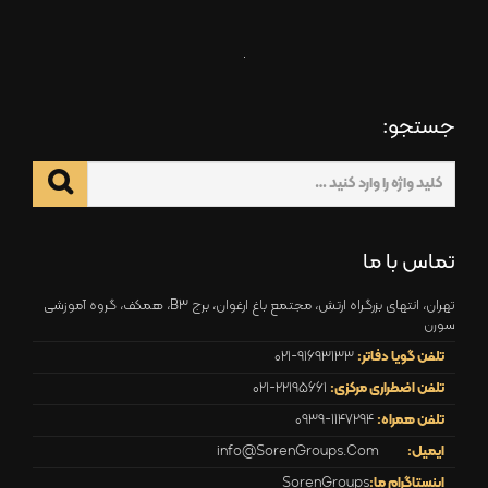
جستجو:
تماس با ما
تهران، انتهای بزرگراه ارتش، مجتمع باغ ارغوان، برج B3، همکف، گروه آموزشی
سورن
تلفن گویا دفاتر:
021-91693133
تلفن اضطراری مرکزی:
021-22195661
تلفن همراه:
0939-1147294
ایمیل:
info@SorenGroups.Com
اینستاگرام ما:
SorenGroups