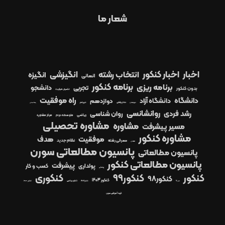
شعار ما
اخبار
اخبار کنکور
انتخاب رشته
انگیزشی
انگیزه
انسانی
برنامه کنکور
برنامه ریزی
دانشجو
تجربی
بدون کنکور
تکمیل ظرفیت
راه موفقیت
دانشگاه
دانشگاه آزاد
دوازدهم
دیپلم
دبیرستان
دندانپزشکی
رشته انسانی
روانشانسی
رشد فردی
روان شناسی
ریاضی
متوسطه دوم
مرکز مشاوره
مشاوره تحصیلی
مشاوره
مسیر پیشرفت
مشاوره کنکور
موفقیت
هدف
معرفی رشته
نظام جدید
معدل
پانسیون مطالعاتی سورن
پانسیون مطالعاتی
پانسیون مطالعاتی کنکور
پیشرفت
پولداری
کسب و کار
پزشکی
کنکور99
کنکوری
کنکور
کنکور98
کنکور 1403
کنکور1404
کنکور ریاضی
کنکور ۱۴۰۲
کنکور97
گروه آموزشی سورن